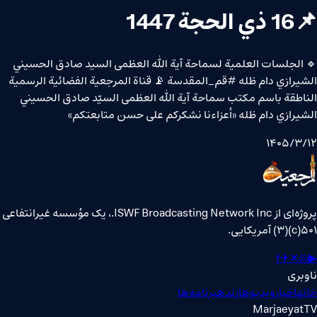
📌16 ذي الحجة 1447
🔹 الجلسات العلمیة لسماحة آیة الله العظمی السید صادق الحسیني
الشیرازي دام ظله #قم_المقدسة 📡 قناة المرجعية الفضائية الرسمية
الناطقة باسم مكتب سماحة آية الله العظمى السيّد صادق الحسيني
الشيرازي دام ظله «أعزاءنا نشكركم على حسن متابعتكم»
۱۴۰۵/۳/۱۲
پروژه‌ای از ISWF Broadcasting Network Inc.، یک مؤسسه غیرانتفاعی
۵۰۱(c)(۳) آمریکایی.
f
✈
✕
◎
▶
ناوبری
خانه
اخبار
ویدیوها
زنده
برنامه‌ها
MarjaeyatTV