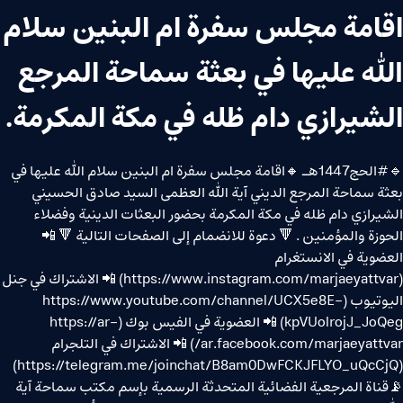
اقامة مجلس سفرة ام البنين سلام
الله عليها في بعثة سماحة المرجع
الشيرازي دام ظله في مكة المكرمة.
🔹#الحج1447هـ 🔸اقامة مجلس سفرة ام البنين سلام الله عليها في
بعثة سماحة المرجع الديني آية الله العظمى السيد صادق الحسيني
الشيرازي دام ظله في مكة المكرمة بحضور البعثات الدينية وفضلاء
الحوزة والمؤمنين . 🔻 دعوة للانضمام إلى الصفحات التالية 🔻 📲
العضوية في الانستغرام
(https://www.instagram.com/marjaeyattvar) 📲 الاشتراك في جنل
اليوتيوب (https://www.youtube.com/channel/UCX5e8E-
kpVUolrojJ_JoQeg) 📲 العضوية في الفيس بوك (https://ar-
ar.facebook.com/marjaeyattvar/) 📲 الاشتراك في التلجرام
(https://telegram.me/joinchat/B8am0DwFCKJFLYO_uQcCjQ)
📡قناة المرجعية الفضائية المتحدثة الرسمية بإسم مكتب سماحة آية