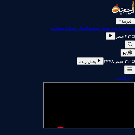
العربية
خانه
اخبار
ویدیوها
زنده
چگونگی تماشا
حمایت
۲۳ صفر
FA
۲۳ صفر ۱۴۴۸
پخش زنده
←
بازگشت