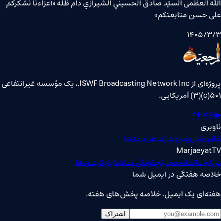
الله العظمى السيّد صادق الحسيني الشيرازي دام ظله «أعزاءنا نشكركم
على حسن متابعتكم»
۱۴۰۵/۳/۳
پروژه‌ای از ISWF Broadcasting Network Inc.، یک مؤسسه غیرانتفاعی
۵۰۱(c)(۳) آمریکایی.
f
✈
✕
◎
▶
ناوبری
خانه
اخبار
ویدیوها
زنده
برنامه‌ها
MarjaeyatTV
درباره ما
تماس
حمایت
چگونگی تماشا
اپلیکیشن‌ها
خلاصه هفتگی در ایمیل شما
هفته‌ای یک ایمیل. خلاصه پخش‌های هفته.
اشتراک