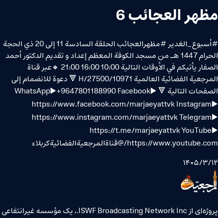
مظهر العجائب 6
#أسبوع_الغدير #مظهرالعجائب الحلقة السادسة 11 إلى 20 ذي الحجة
الحرام 1447 هـ من مسجد الكوفة المعظم إعداد و تقديم الدكتور أحمد
الصفار يأتيكم في الأوقات التالية 10:00 16:00 21:00 🔸عبر قناة
المرجعية الفضائية العالمية 10971/H/27500 🔻 دعوة للانضمام إلى
الصفحات التالية 🔻 WhatsApp▶️+9647801188990 Facebook▶️
https://www.facebook.com/marjaeyattvk Instagram▶️
https://www.instagram.com/marjaeyattvk Telegram▶️
https://t.me/marjaeyattvk YouTube▶️
https://www.youtube.com/@قناةالمرجعيةالفضائيةكربلاء
۱۴۰۵/۳/۱۲
پروژه‌ای از ISWF Broadcasting Network Inc.، یک مؤسسه غیرانتفاعی