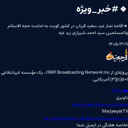
🔹#خبر_ویژه
🔸اقامه نماز عید سعید قربان در کشور کویت به امامت حجه الاسلام
والمسلمین سید احمد شیرازی زید عزه
۱۴۰۵/۳/۱۱
پروژه‌ای از ISWF Broadcasting Network Inc.، یک مؤسسه غیرانتفاعی
۵۰۱(c)(۳) آمریکایی.
f
✈
✕
◎
▶
ناوبری
خانه
اخبار
ویدیوها
زنده
برنامه‌ها
MarjaeyatTV
درباره ما
تماس
حمایت
چگونگی تماشا
اپلیکیشن‌ها
خلاصه هفتگی در ایمیل شما