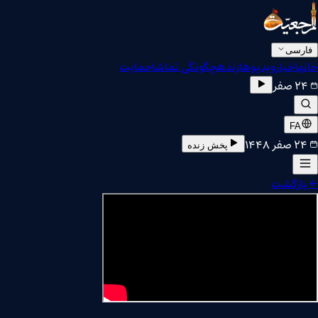
فارسی
خانه
اخبار
ویدیوها
زنده
چگونگی تماشا
حمایت
۲۴ صفر
FA
۲۴ صفر ۱۴۴۸
پخش زنده
←
بازگشت