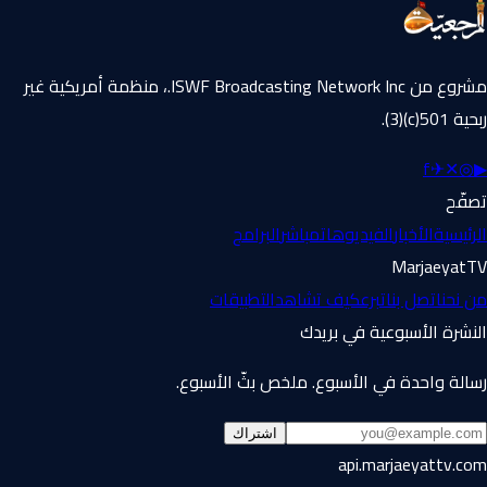
مشروع من ISWF Broadcasting Network Inc.، منظمة أمريكية غير
ربحية 501(c)(3).
f
✈
✕
◎
▶
تصفّح
الرئيسية
الأخبار
الفيديوهات
مباشر
البرامج
MarjaeyatTV
من نحن
اتصل بنا
تبرع
كيف تشاهد
التطبيقات
النشرة الأسبوعية في بريدك
رسالة واحدة في الأسبوع. ملخص بثّ الأسبوع.
اشتراك
api.marjaeyattv.com