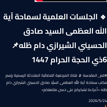
🔹 الجلسات العلمیة لسماحة آیة
الله العظمی السید صادق
الحسیني الشیرازي دام ظله📌
6ذي الحجة الحرام 1447
#قم_المقدسة 📡 قناة المرجعية الفضائية المتحدثة الرسمية بإسم
مكتب سماحة آية الله العظمى السيّد صادق الحسيني الشيرازي دام
ظله «أعزاءنا نشكركم على حسن متابعتكم»
24‏/5‏/2026