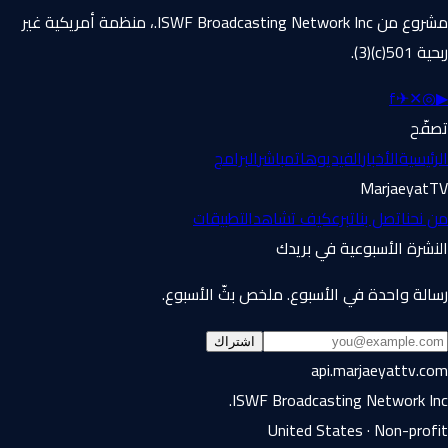
مشروع من ISWF Broadcasting Network Inc.، منظمة أمريكية غير
ربحية 501(c)(3).
f
✈
✕
◎
▶
تصفّح
الرئيسية
الأخبار
الفيديوهات
مباشر
البرامج
MarjaeyatTV
من نحن
اتصل بنا
تبرع
كيف تشاهد
التطبيقات
النشرة الأسبوعية في بريدك
رسالة واحدة في الأسبوع. ملخص بثّ الأسبوع.
اشتراك
api.marjaeyattv.com
ISWF Broadcasting Network Inc.
United States · Non-profit