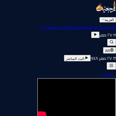
العربية
الرئيسية
الأخبار
الفيديوهات
مباشر
كيف تشاهد
تبرع
٢٧ صفر
AR
٢٧ صفر ١٤٤٨
البث المباشر
←
رجوع