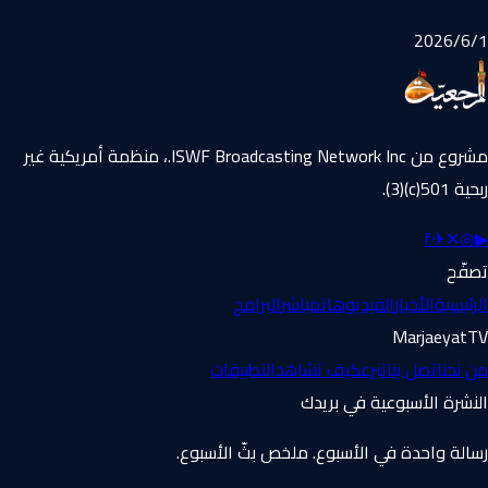
1‏/6‏/2026
مشروع من ISWF Broadcasting Network Inc.، منظمة أمريكية غير
ربحية 501(c)(3).
f
✈
✕
◎
▶
تصفّح
الرئيسية
الأخبار
الفيديوهات
مباشر
البرامج
MarjaeyatTV
من نحن
اتصل بنا
تبرع
كيف تشاهد
التطبيقات
النشرة الأسبوعية في بريدك
رسالة واحدة في الأسبوع. ملخص بثّ الأسبوع.