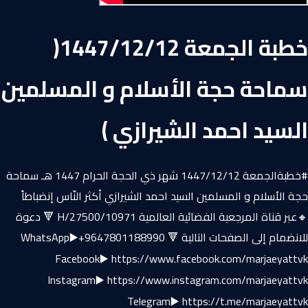
خطبة الجمعة 1447/12/12(
سماحة حجة الأسلام و المسلمين
السيد احمد الشيرازي )
#خطبةالجمعة 1447/12/12 شهر ذي الحجة الحرام 1447 هـ سماحة
حجة الأسلام و المسلمين السيد احمد الشيرازي أكثر النّاس إنضباطاً
🔸عبر قناة المرجعية الفضائية العالمية 10971/H/27500 🔻 دعوة
للانضمام إلى الصفحات التالية 🔻 WhatsApp▶️+9647801188990
Facebook▶️ https://www.facebook.com/marjaeyattvk
Instagram▶️ https://www.instagram.com/marjaeyattvk
Telegram▶️ https://t.me/marjaeyattvk