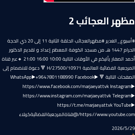
مظهر العجائب 2
#أسبوع_الغدير #مظهرالعجائب الحلقة الثانية 11 إلى 20 ذي الحجة
الحرام 1447 هـ من مسجد الكوفة المعظم إعداد و تقديم الدكتور
أحمد الصفار يأتيكم في الأوقات التالية 10:00 16:00 21:00 🔸عبر قناة
المرجعية الفضائية العالمية 10971/H/27500 🔻 دعوة للانضمام إلى
الصفحات التالية 🔻 WhatsApp▶️+9647801188990 Facebook▶️
https://www.facebook.com/marjaeyattvk Instagram▶️
https://www.instagram.com/marjaeyattvk Telegram▶️
https://t.me/marjaeyattvk YouTube▶️
https://www.youtube.com/@قناةالمرجعيةالفضائيةكربلاء
29‏/5‏/2026