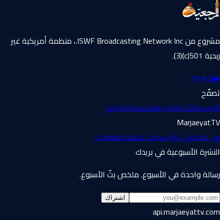
مشروع من ISWF Broadcasting Network Inc.، منظمة أمريكية غير
ربحية 501(c)(3).
f
✈
✕
◎
▶
تصفّح
الرئيسية
الأخبار
الفيديوهات
مباشر
البرامج
MarjaeyatTV
من نحن
اتصل بنا
تبرع
كيف تشاهد
التطبيقات
النشرة الأسبوعية في بريدك
رسالة واحدة في الأسبوع. ملخص بثّ الأسبوع.
اشتراك
api.marjaeyattv.com