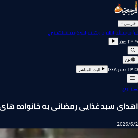
فارسی
الرئيسية
الأخبار
الفيديوهات
مباشر
كيف تشاهد
تبرع
٢٣ صفر
AR
٢٣ صفر ١٤٤٨
البث المباشر
←
رجوع
اهدای سبد غذایی رمضانی به خانواده های ا
2‏/6‏/2026