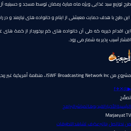
طرح توزیع سبد غذایی ویژه ماه مبارک رمضان توسط مسجد و حسینیه آل یاسی
این طرح با هدف حمایت معیشتی از ایتام و خانواده های نیازمند و در 
این اقدام خیریه که طی آن خانواده های کم برخوردار از کمک های 
اقشار آسیب پذیر به شمار می رود.
مشروع من ISWF Broadcasting Network Inc.، منظمة أمريكية غير ربحية 501(c)(3).
f
✈
✕
◎
▶
تصفّح
الرئيسية
الأخبار
الفيديوهات
مباشر
البرامج
MarjaeyatTV
من نحن
اتصل بنا
تبرع
كيف تشاهد
التطبيقات