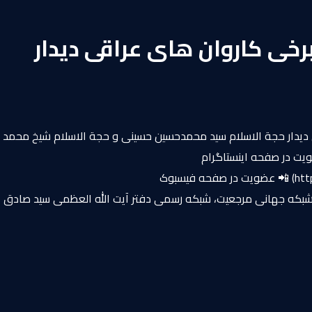
رخی کاروان‌ های عراقی دیدار
 این دیدار حجة ‌الاسلام سید محمدحسین حسینی و حجة ‌الاسلام شیخ محمد
ویت در صفحه اینستاگرام
(https://www.instagram.com/marjaeyattvfa) 📲 اشتراک در چنل یوتیوب (https://www.youtube.com/channel/UCHCPjDNpPJ-b0dfo4Bbx1lQ) 📲 عضویت در صفحه فیسبوک
https://www.facebook.com/ma) 📲عضويت در كانال تلگرام (https://telegram.me/joinchat/AiLB-DwklqILgyY51nXb5w) 📡 شبکه جهانی مرجعيت، شبكه رسمى دفتر آيت الله العظمى سيد صادق