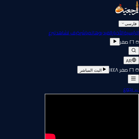
فارسی
الرئيسية
الأخبار
الفيديوهات
مباشر
كيف تشاهد
تبرع
٢٦ صفر
AR
٢٦ صفر ١٤٤٨
البث المباشر
←
رجوع