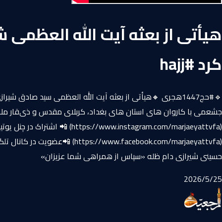
هیأتی از بعثه آیت ‌الله العظمى ش
کرد #hajj
🔹#حج1447هجری 🔸هیأتی از بعثه آیت ‌الله العظمى سید صادق 
جشعمی با کاروان ‌های استان ‌های بغداد، کربلای مقدس و ذی‌قار ملا
حسينى شيرازى دام ظله «سپاس از همراهی شما عزیزان»
25‏/5‏/2026