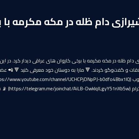
یرازی دام ظله در مکه مکرمه با ب
شیرازی دام ظله در مکه مکرمه با برخی کاروان‌ های عراقی دیدار کرد. در
قات و گفت‌وگو کردند. 🔻 مارا به دوستان خود معرفی کنید 🔻 📲 عض
(rjaeyattvfa