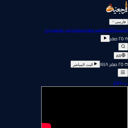
فارسی
الرئيسية
الأخبار
الفيديوهات
مباشر
كيف تشاهد
تبرع
٢٥ صفر
AR
٢٥ صفر ١٤٤٨
البث المباشر
←
رجوع