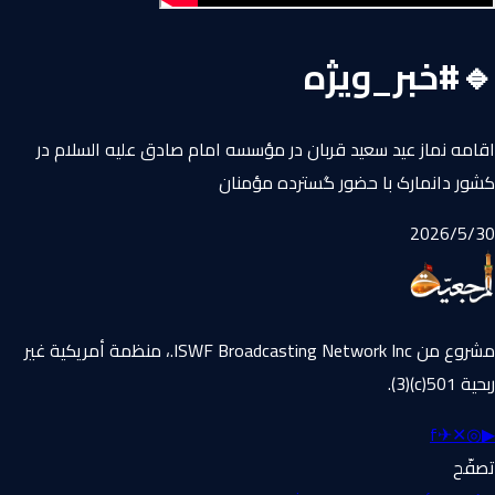
🔹#خبر_ویژه
اقامه نماز عید سعید قربان در مؤسسه امام صادق علیه السلام در
کشور دانمارک با حضور گسترده مؤمنان
30‏/5‏/2026
مشروع من ISWF Broadcasting Network Inc.، منظمة أمريكية غير
ربحية 501(c)(3).
f
✈
✕
◎
▶
تصفّح