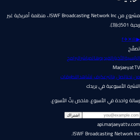
مشروع من ISWF Broadcasting Network Inc.، منظمة أمريكية غير
ربحية 501(c)(3).
f
✈
✕
◎
▶
تصفّح
الرئيسية
الأخبار
الفيديوهات
مباشر
البرامج
MarjaeyatTV
من نحن
اتصل بنا
تبرع
كيف تشاهد
التطبيقات
النشرة الأسبوعية في بريدك
رسالة واحدة في الأسبوع. ملخص بثّ الأسبوع.
اشتراك
api.marjaeyattv.com
ISWF Broadcasting Network Inc.