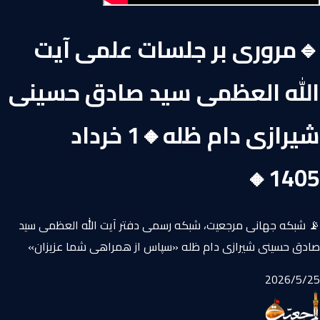
🔹مروری بر جلسات علمی آیت
الله العظمی سید صادق حسینی
شیرازی دام ظله🔸1 خرداد
1405🔸
📡 شبکه جهانی مرجعيت، شبكه رسمى دفتر آيت الله العظمى سيد
صادق حسينى شيرازى دام ظله «سپاس از همراهی شما عزیزان»
25‏/5‏/2026