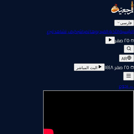
فارسی
الرئيسية
الأخبار
الفيديوهات
مباشر
كيف تشاهد
تبرع
٢٥ صفر
AR
٢٥ صفر ١٤٤٨
البث المباشر
←
رجوع