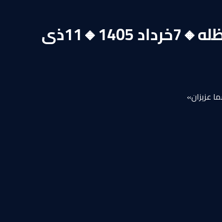
🔹نشست علمی آیت الله العظمی سید صادق حسینی شیرازی دام ظله🔸7خرداد 1405🔸11ذى
ا عزیزان»