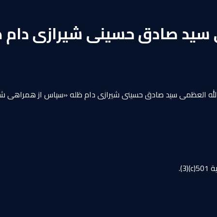
ه العظمى سيد صادق حسينى شيرازى دام ظله «سپاس از همراهی شم