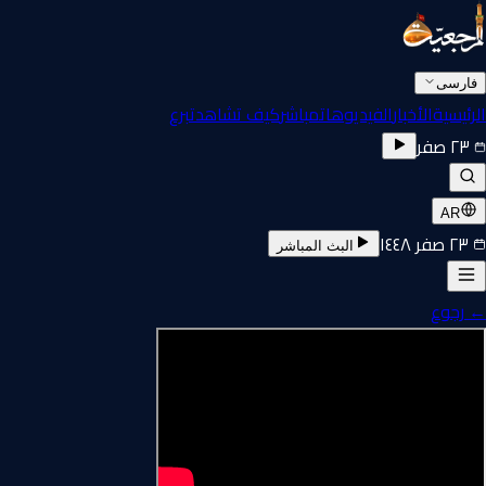
فارسی
الرئيسية
الأخبار
الفيديوهات
مباشر
كيف تشاهد
تبرع
٢٣ صفر
AR
٢٣ صفر ١٤٤٨
البث المباشر
←
رجوع