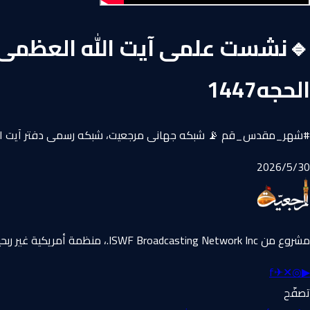
الحجه1447
#شهر_مقدس_قم 📡 شبکه جهانی مرجعيت، شبكه رسمى دفتر آيت الل
30‏/5‏/2026
مشروع من ISWF Broadcasting Network Inc.، منظمة أمريكية غير ربحية 501(c)(3).
f
✈
✕
◎
▶
تصفّح