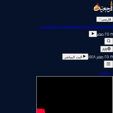
فارسی
الرئيسية
الأخبار
الفيديوهات
مباشر
كيف تشاهد
تبرع
٢٥ صفر
AR
٢٥ صفر ١٤٤٨
البث المباشر
←
رجوع