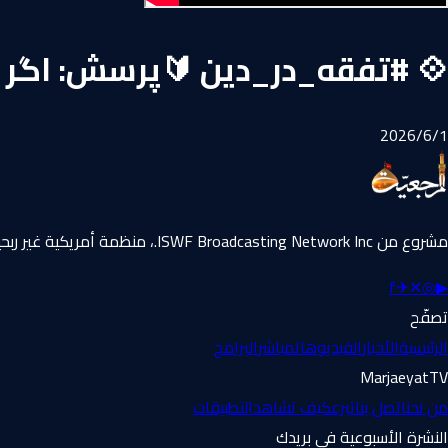
💠 #تفقه_در_دین 🔰پرسش: اگر عض
1‏/6‏/2026
مشروع من ISWF Broadcasting Network Inc.، منظمة أمريكية غير ربحية 501(c)(3).
f
✈
✕
◎
▶
تصفّح
الرئيسية
الأخبار
الفيديوهات
مباشر
البرامج
MarjaeyatTV
من نحن
اتصل بنا
تبرع
كيف تشاهد
التطبيقات
النشرة الأسبوعية في بريدك