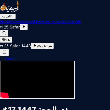
العربية
Home
News
Videos
Live
How to watch
Donate
25 Safar
EN
25 Safar 1448
Watch live
←
Back
📌17 ذي الحجة 1447