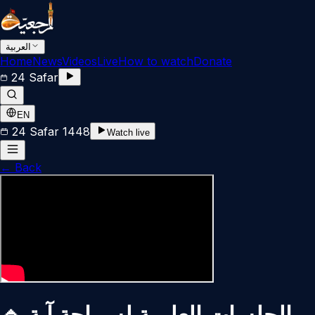
العربية
Home
News
Videos
Live
How to watch
Donate
24 Safar
EN
24 Safar 1448
Watch live
←
Back
🔹 الجلسات العلمیة لسماحة آیة