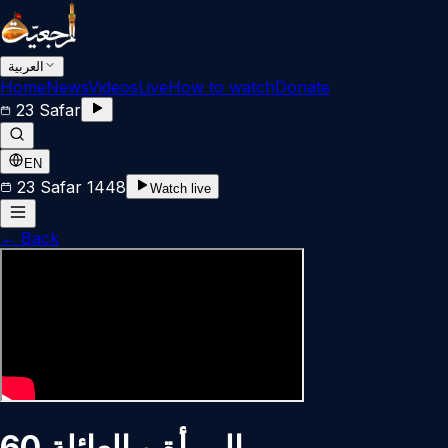
العربية
Home
News
Videos
Live
How to watch
Donate
23 Safar
EN
23 Safar 1448
Watch live
←
Back
المرأة و العائلة 60