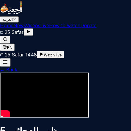
العربية
Home
News
Videos
Live
How to watch
Donate
25 Safar
EN
25 Safar 1448
Watch live
←
Back
مظهر العجائب 5