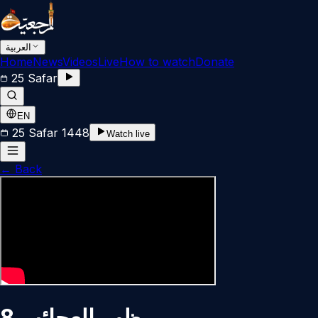
العربية
Home
News
Videos
Live
How to watch
Donate
25 Safar
EN
25 Safar 1448
Watch live
←
Back
مظهر العجائب 8