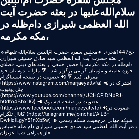
سلام‌الله‌علیها در بعثه حضرت آیت
‌الله العظمی شیرازی دام‌ظله در
مکه مکرمه،
🔹#حج1447هجری 🔸مجلس سفره حضرت امّ‌البنین سلام‌الله‌علیها
در بعثه حضرت آیت ‌الله العظمی سید صادق حسینی شیرازی
دام‌ظله در مکه مکرمه، با حضور جمعی از بعثه ‌های دینی، فضلای
حوزه علمیه و مؤمنان گرامی برگزار شد . 🔻 مارا به دوستان خود
معرفی کنید 🔻 📲 عضویت در صفحه اینستاگرام
(https://www.instagram.com/marjaeyattvfa) 📲 اشتراک در
چنل یوتیوب
(https://www.youtube.com/channel/UCHCPjDNpPJ-
b0dfo4Bbx1lQ) 📲 عضویت در صفحه فیسبوک
(https://www.facebook.com/marjaeyattvfa) 📲عضويت در
كانال تلگرام (https://telegram.me/joinchat/AiLB-
DwklqILgyY51nXb5w) 📡 شبکه جهانی مرجعيت، شبكه رسمى
دفتر آيت الله العظمى سيد صادق حسينى شيرازى دام ظله «سپاس
از همراهی شما عزیزان»