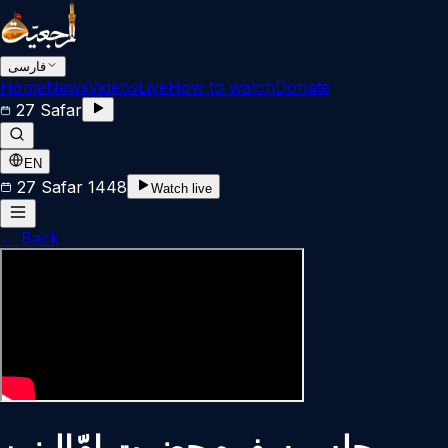
فارسی
Home
News
Videos
Live
How to watch
Donate
27 Safar
EN
27 Safar 1448
Watch live
←
Back
مجلس سفره حضرت امّ‌البنین