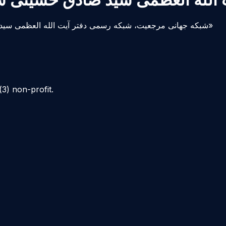
📡 شبکه جهانی مرجعيت، شبكه رسمى دفتر آيت الله العظمى سيد صادق حسينى شيرازى دام ظله «سپاس از همراهی شما عزیزان»
3) non-profit.