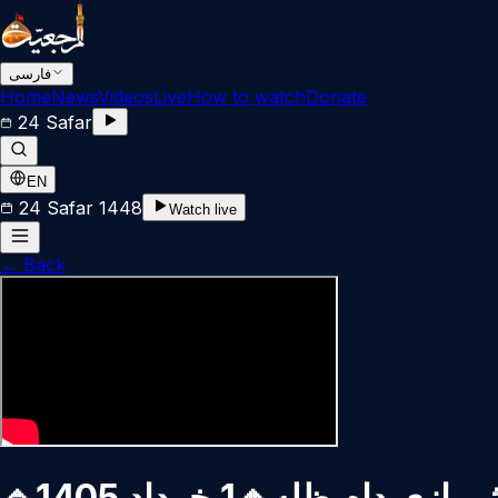
فارسی
Home
News
Videos
Live
How to watch
Donate
24 Safar
EN
24 Safar 1448
Watch live
←
Back