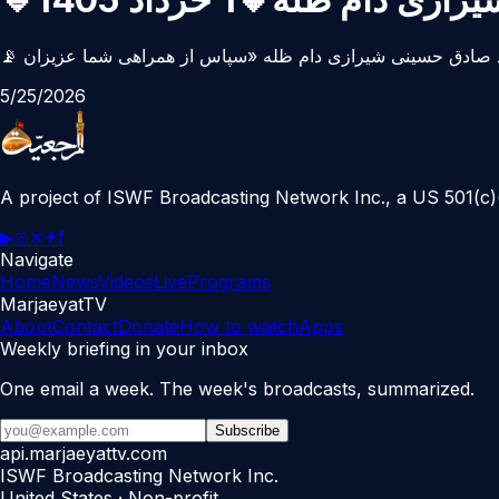
5/25/2026
A project of ISWF Broadcasting Network Inc., a US 501(c)(
▶
◎
✕
✈
f
Navigate
Home
News
Videos
Live
Programs
MarjaeyatTV
About
Contact
Donate
How to watch
Apps
Weekly briefing in your inbox
One email a week. The week's broadcasts, summarized.
Subscribe
api.marjaeyattv.com
ISWF Broadcasting Network Inc.
United States · Non-profit